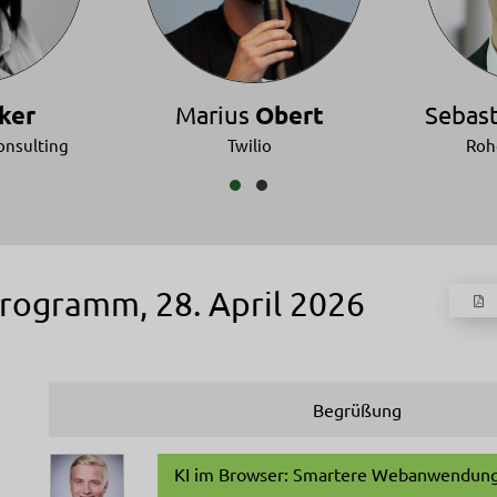
rker
Marius
Obert
Sebas
onsulting
Twilio
Roh
rogramm, 28. April 2026
Begrüßung
KI im Browser: Smartere Webanwendu