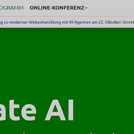
ONLINE-KONFERENZ
ROGRAMM
g zu moderner Webentwicklung mit KI-Agenten am 22. Oktober:
Direkt
ate AI