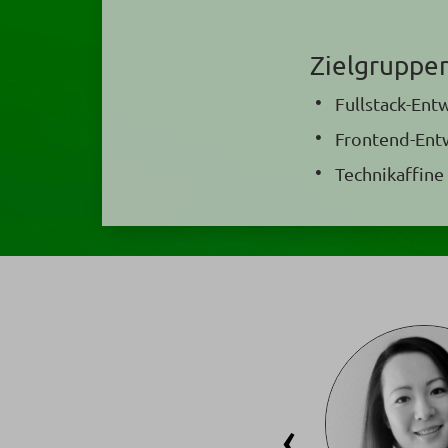
Zielgruppe
Fullstack-Ent
Frontend-Entw
Technikaffin
‹