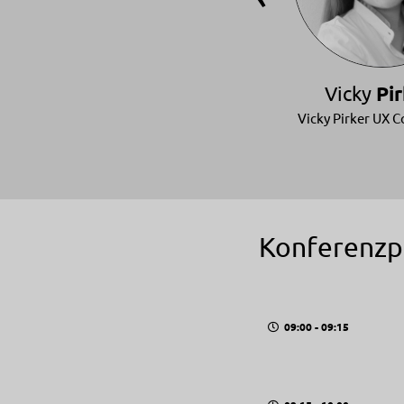
ch
Christian
Liebel
Vicky
Pi
Thinktecture
Vicky Pirker UX C
Konferenzp
09:00 - 09:15