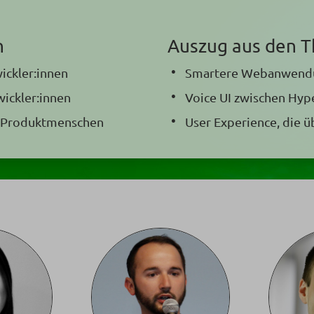
n
Auszug aus den 
wickler:innen
Smartere Webanwendu
ickler:innen
Voice UI zwischen Hype
e Produktmenschen
User Experience, die 