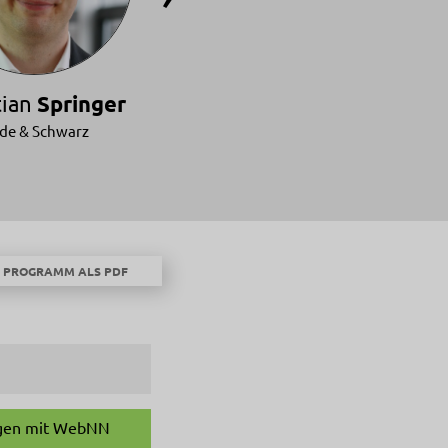
tian
Springer
Clemens
Hübner
de & Schwarz
Giesecke+Devrient
PROGRAMM ALS PDF
ngen mit WebNN