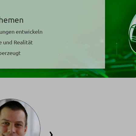
Themen
ngen entwickeln
 und Realität
überzeugt
›