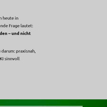
n heute in
nde Frage lautet:
den – und nicht
u darum: praxisnah,
KI sinnvoll