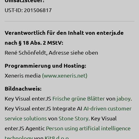
UST-ID: 201506817
Verantwortlich für den Inhalt von enterjs.de
nach § 18 Abs. 2 MStV:
René Schönfeldt, Adresse siehe oben
Programmierung und Hosting:
Xeneris media
(www.xeneris.net)
Bildnachweis:
Key Visual enterJS
Frische grüne Blätter
von
jaboy
.
Key Visual enterJS Integrate AI
AI-driven customer
service solutions
von
Stone Story
. Key Visual
enterJS Agentic
Person using artificial intelligence
technology
von
Kit8 d.o.o.
.