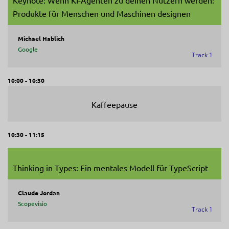
Keynote: Wenn KI-Agenten zu deinen Nutzern werden:
Produkte für Menschen und Maschinen designen
Michael Hablich
Google
Track 1
10:00 - 10:30
Kaffeepause
10:30 - 11:15
Thinking in Types: Ein mentales Modell für TypeScript
Claude Jordan
Scopevisio
Track 1