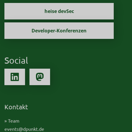
heise devSec
Developer-Konferenzen
Social
Kontakt
» Team
events@dpunkt.de