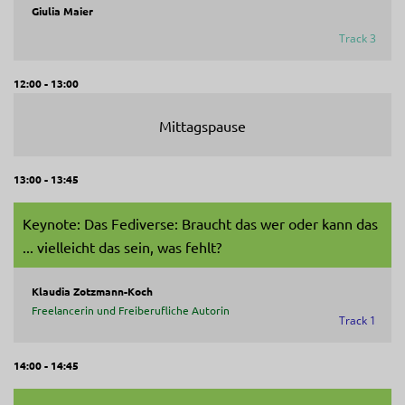
Giulia Maier
Track 3
12:00 - 13:00
Mittagspause
13:00 - 13:45
Keynote: Das Fediverse: Braucht das wer oder kann das
... vielleicht das sein, was fehlt?
Klaudia Zotzmann-Koch
Freelancerin und Freiberufliche Autorin
Track 1
14:00 - 14:45