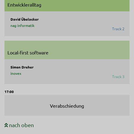
Entwickleralltag
David Übelacker
nag informatik
Track 2
Local-first software
Simon Dreher
inovex
Track 3
17:00
Verabschiedung
nach oben