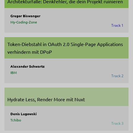
Architekturfalle: Denkfehler, die dein Projekt ruinieren
Gregor Biswanger
My-Coding-Zone
Track 1
Token-Diebstahl in OAuth 2.0 Single-Page Applications
verhindern mit DPoP
Alexander Schwartz
IBM
Track 2
Hydrate Less, Render More mit Nuxt
Denis Lugowski
Tchibo
Track 3