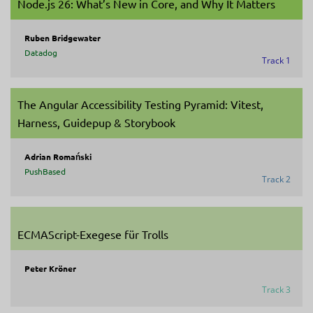
Node.js 26: What’s New in Core, and Why It Matters
Ruben Bridgewater
Datadog
Track 1
The Angular Accessibility Testing Pyramid: Vitest,
Harness, Guidepup & Storybook
Adrian Romański
PushBased
Track 2
ECMAScript-Exegese für Trolls
Peter Kröner
Track 3