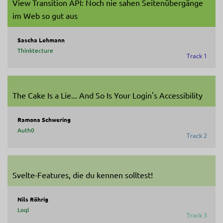
View Transition API: Noch nie sahen Seitenübergänge
im Web so gut aus
Sascha Lehmann
Thinktecture
Track 1
The Cake Is a Lie... And So Is Your Login's Accessibility
Ramona Schwering
Auth0
Track 2
Svelte-Features, die du kennen solltest!
Nils Röhrig
Loql
Track 3