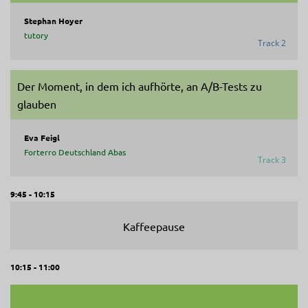
Stephan Hoyer
tutory
Track 2
Der Moment, in dem ich aufhörte, an A/B-Tests zu
glauben
Eva Feigl
Forterro Deutschland Abas
Track 3
9:45 - 10:15
Kaffeepause
10:15 - 11:00