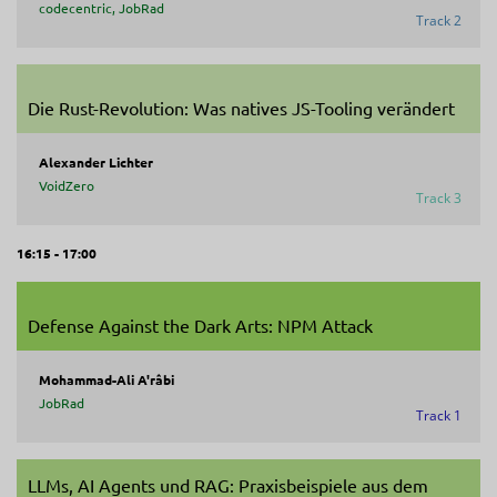
codecentric, JobRad
Track 2
Die Rust-Revolution: Was natives JS-Tooling verändert
Alexander Lichter
VoidZero
Track 3
16:15 - 17:00
Defense Against the Dark Arts: NPM Attack
Mohammad-Ali A'râbi
JobRad
Track 1
LLMs, AI Agents und RAG: Praxisbeispiele aus dem