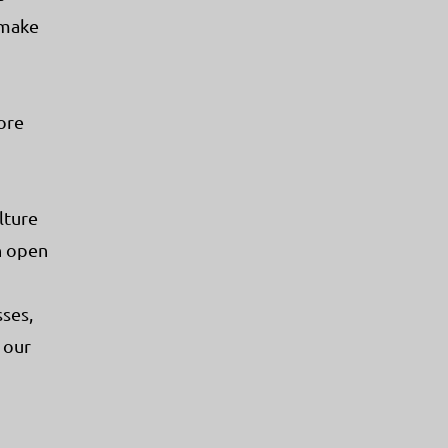
 make
ore
lture
n open
sses,
 our