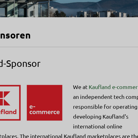
nsoren
d-Sponsor
We at
Kaufland e-commer
an independent tech com
responsible for operating
developing Kaufland's
international online
places. The international Kaufland marketplaces are th