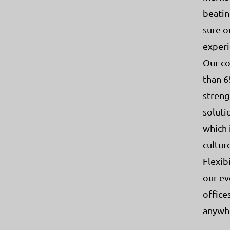
beatin
sure o
experi
Our co
than 6
streng
soluti
which 
cultur
Flexib
our ev
office
anywhe