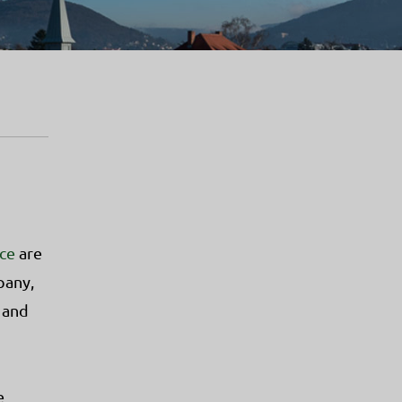
ce
are
pany,
 and
e