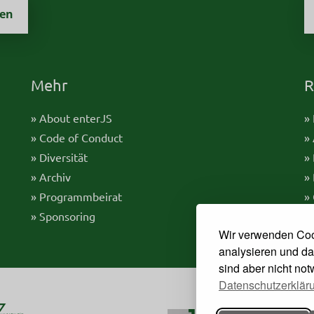
zen
Mehr
R
» About enterJS
»
» Code of Conduct
»
» Diversität
»
» Archiv
»
» Programmbeirat
»
» Sponsoring
Wir verwenden Coo
analysieren und da
sind aber nicht no
Datenschutzerklär