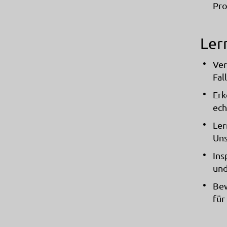
Pro
Ler
Ver
Fal
Erk
ech
Ler
Uns
Ins
und
Bew
für