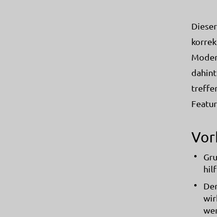
Dieser
korrek
Modern
dahint
treffe
Featur
Vor
Gru
hil
Der
wir
wer