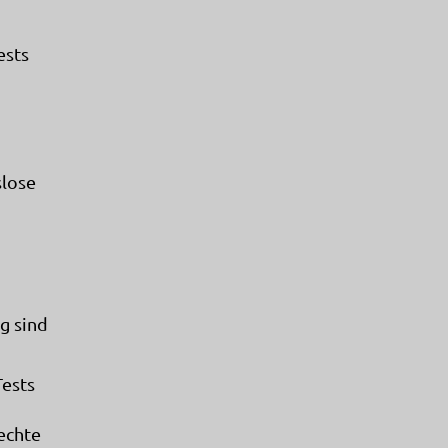
ests
slose
g sind
Tests
echte