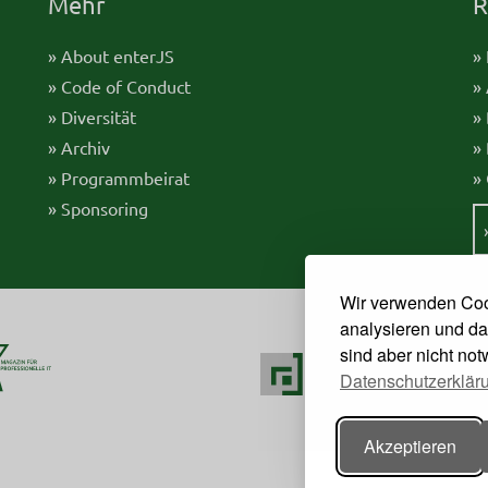
Mehr
R
» About enterJS
»
» Code of Conduct
»
» Diversität
»
» Archiv
»
» Programmbeirat
»
» Sponsoring
Wir verwenden Coo
analysieren und da
sind aber nicht no
Datenschutzerklär
Akzeptieren