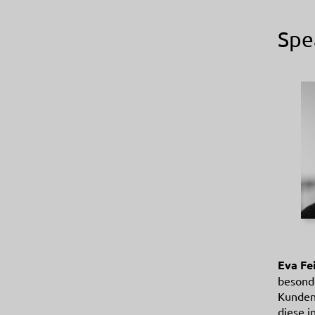
Spe
Eva Fe
besonde
Kunden
diese i