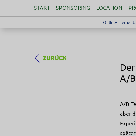
START
SPONSORING
LOCATION
P
Online-Thementa
ZURÜCK
Der
A/B
A/B-Te
aber d
Experi
später