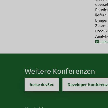
überse
Entwic
liefern
bringen
Zusamm
Produk
Analyti
Link
Weitere Konferenzen
heise devSec
Developer-Konferen