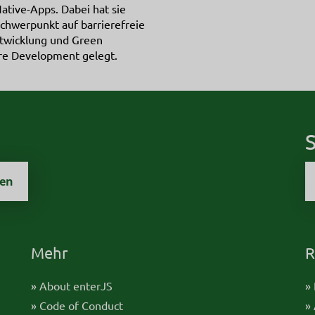
ative-Apps. Dabei hat sie
chwerpunkt auf barrierefreie
twicklung und Green
re Development gelegt.
S
zen
Mehr
R
» About enterJS
»
» Code of Conduct
»