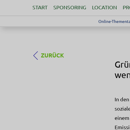
START
SPONSORING
LOCATION
P
Online-Thementa
ZURÜCK
Grü
wen
In den
sozial
einem 
Emissi