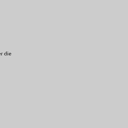
r die
p