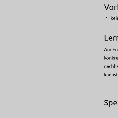
Vor
kei
Ler
Am End
konkre
nachha
kannst
Spe