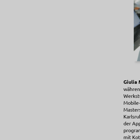
Giulia
währen
Werkstu
Mobile
Master
Karlsru
der App
program
mit Kot