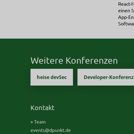
React-N
einen S
App-En
Softwa
Weitere Konferenzen
heise devSec
Developer-Konferen
Kontakt
» Team
events@dpunkt.de