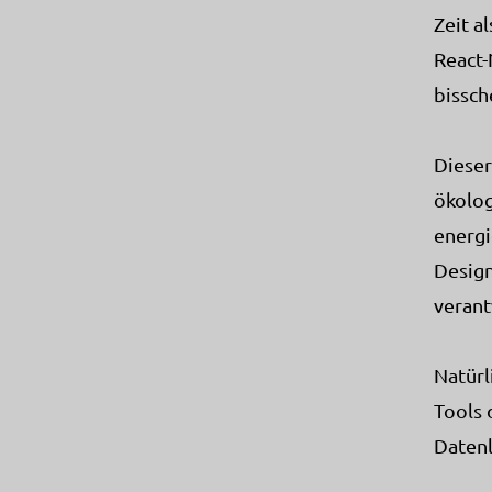
Zeit a
React-
bissch
Dieser
ökolog
energi
Design
veran
Natürl
Tools 
Datenl