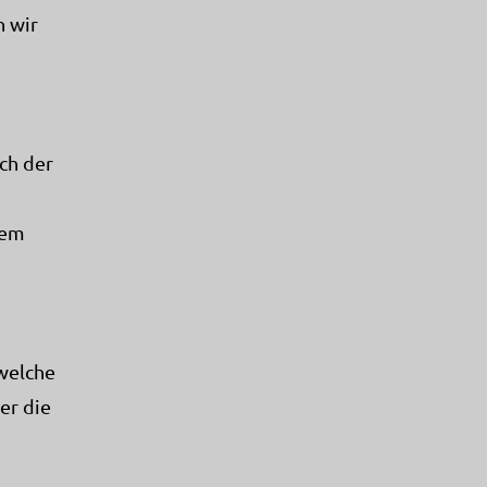
n wir
ch der
dem
 welche
er die