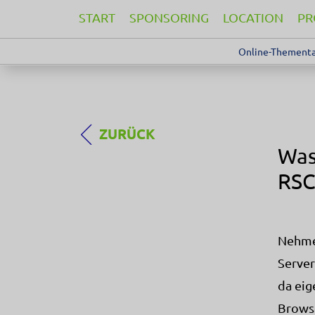
START
SPONSORING
LOCATION
P
Online-Thementa
ZURÜCK
Was
RSC
Nehmen
Server
da eig
Brows