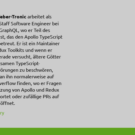
eber-Tronic
arbeitet als
Staff Software Engineer bei
GraphQL, wo er Teil des
st, das den Apollo TypeScript
betreut. Er ist ein Maintainer
ux Toolkits und wenn er
erade versucht, ältere Götter
tsamen TypeScript-
örungen zu beschwören,
an ihn normalerweise auf
erflow finden, wo er Fragen
tzung von Apollo und Redux
rtet oder zufällige PRs auf
öffnet.
ry