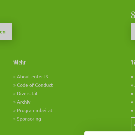
S
zen
Mehr
R
» About enterJS
»
» Code of Conduct
»
» Diversität
»
» Archiv
»
» Programmbeirat
»
» Sponsoring