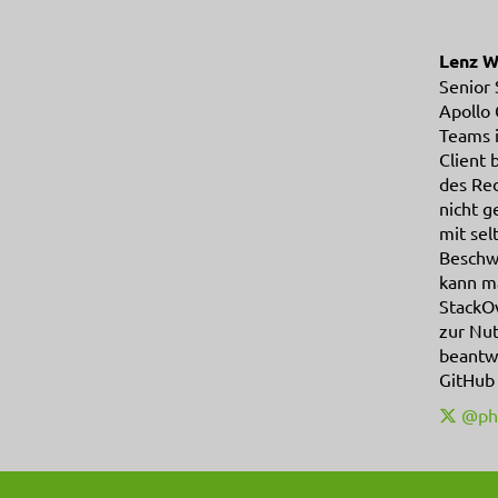
Lenz W
Senior 
Apollo 
Teams i
Client 
des Red
nicht g
mit sel
Beschw
kann m
StackOv
zur Nu
beantwo
GitHub 
@ph