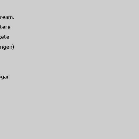
tream.
tere
kete
ungen)
ogar