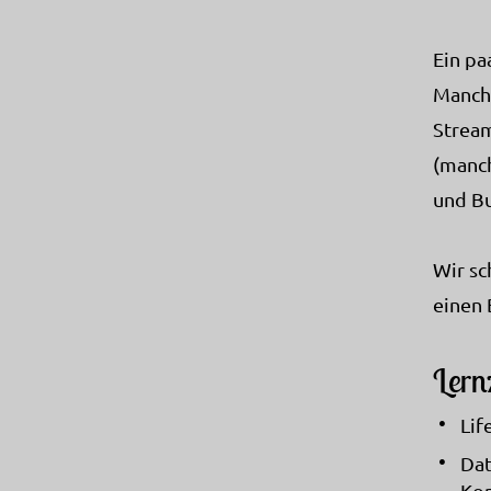
Ein pa
Manchm
Stream
(manch
und Bu
Wir sc
einen 
Lernz
Lif
Dat
Kom