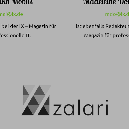
ika Möbus
Madeleine Do
mai@ix.de
mdo@ix.
 bei der iX – Magazin für
ist ebenfalls Redakteur
essionelle IT.
Magazin für profess