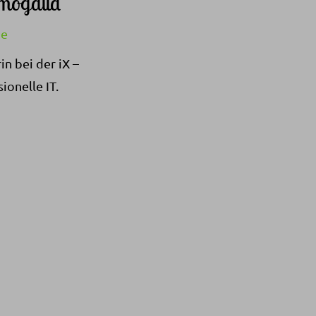
mogalla
de
in bei der iX –
ionelle IT.