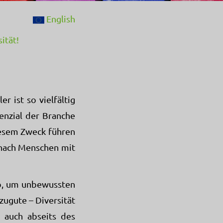
English
ität!
r ist so vielfältig
tenzial der Branche
diesem Zweck führen
 nach Menschen mit
ab, um unbewussten
ugute – Diversität
o auch abseits des