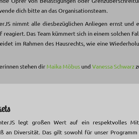
ende Opfer von Belästigungen oder Grenzüberschreit
wende dich bitte an das Organisationsteam.
rJS nimmt alle diesbezüglichen Anliegen ernst und e
 reagiert. Das Team kümmert sich in einem solchen Fall
eidet im Rahmen des Hausrechts, wie eine Wiederhol
erinnen stehen dir
Maika Möbus
und
Vanessa Schwarz
z
kets
terJS legt großen Wert auf ein respektvolles Mit
an Diversität. Das gilt sowohl für unser Programm 