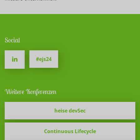
Social
#ejs24
Weitere Konferenzen
heise devSec
Continuous Lifecycle