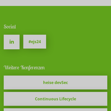
Social
#ejs24
Weitere Konferenzen
heise devSec
Continuous Lifecycle