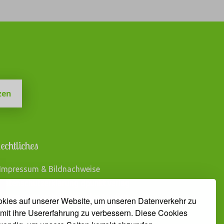
zen
echtliches
 Impressum & Bildnachweise
 Datenschutzerklärung dpunkt.verlag
 Datenschutzerklärung Heise Medien
kies auf unserer Website, um unseren Datenverkehr zu
 AGB Veranstaltungen
mit ihre Usererfahrung zu verbessern. Diese Cookies