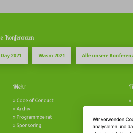
e Konferenzen
 Day 2021
Wasm 2021
Alle unsere Konferen
Mehr
R
» Code of Conduct
»
» Archiv
»
» Programmbeirat
»
Wir verwenden Coo
» Sponsoring
»
analysieren und da