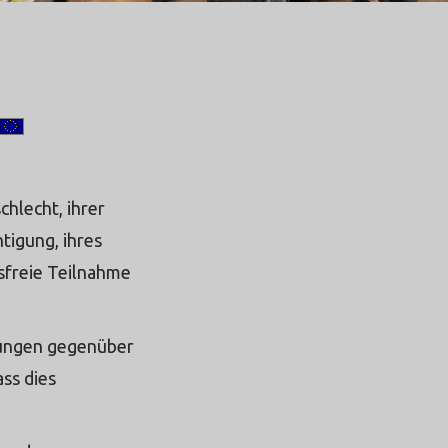
English Version
hlecht, ihrer
tigung, ihres
gsfreie Teilnahme
tungen gegenüber
ss dies