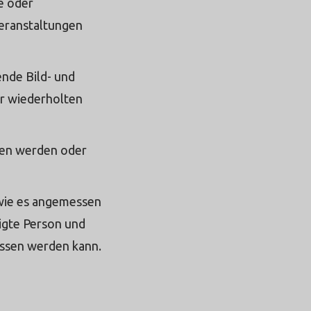
e oder
eranstaltungen
ende Bild- und
ur wiederholten
gen werden oder
 wie es angemessen
tigte Person und
ossen werden kann.