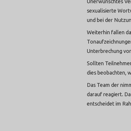
Unerwünschtes Verh
sexualisierte Wor
und bei der Nutzun
Weiterhin fallen d
Tonaufzeichnungen,
Unterbrechung von 
Sollten Teilnehme
dies beobachten, w
Das Team der nimmt
darauf reagiert. D
entscheidet im Ra