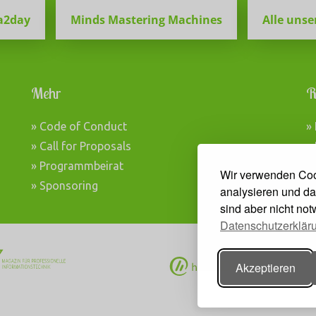
a2day
Minds Mastering Machines
Alle unse
Mehr
R
» Code of Conduct
»
» Call for Proposals
»
» Programmbeirat
»
Wir verwenden Coo
» Sponsoring
analysieren und da
sind aber nicht no
Datenschutzerklär
Akzeptieren