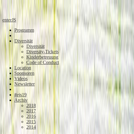
enterJS
Programm
Diversität
Diversität
Diversity-Tickets
Kinderbetreuung
Code of Conduct
Location
Sponsoren
Videos
Newsletter
#ejs19
Archiv
2018
2017
2016
2015
2014